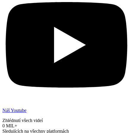
Náš Youtube
Zhlédnutí všech videí
0
MIL+
Sledujících na všechny platformách