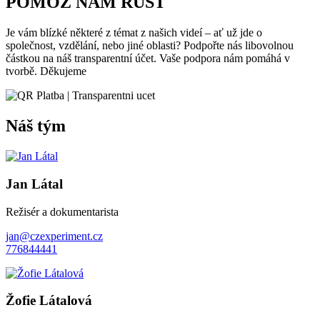
POMOZ NÁM RŮST
Je vám blízké některé z témat z našich videí – ať už jde o
společnost, vzdělání, nebo jiné oblasti? Podpořte nás libovolnou
částkou na náš transparentní účet. Vaše podpora nám pomáhá v
tvorbě. Děkujeme
Náš tým
Jan Látal
Režisér a dokumentarista
jan@czexperiment.cz
776844441
Žofie Látalová