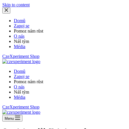
Skip to content
Domů
Zapoj se
Pomoz nám růst
O nás
Náš tým
Média
CzeXperiment Shop
Domů
Zapoj se
Pomoz nám růst
O nás
Náš tým
Média
CzeXperiment Shop
Menu