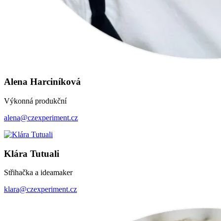
Alena Harciníková
Výkonná produkční
alena
@czexperiment.cz
Klára Tutuali
Střihačka a ideamaker
klara@czexperiment.cz